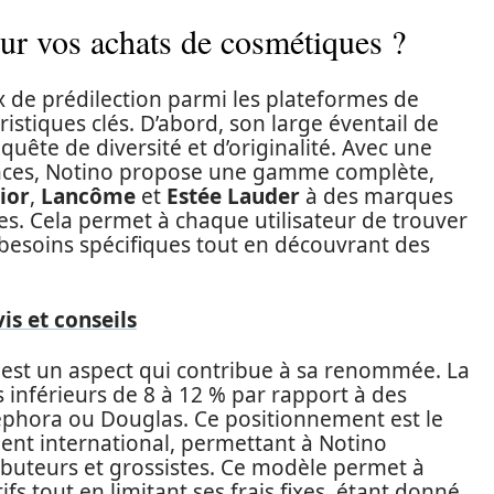
ur vos achats de cosmétiques ?
 de prédilection parmi les plateformes de
istiques clés. D’abord, son large éventail de
uête de diversité et d’originalité. Avec une
ences, Notino propose une gamme complète,
ior
,
Lancôme
et
Estée Lauder
à des marques
es. Cela permet à chaque utilisateur de trouver
besoins spécifiques tout en découvrant des
is et conseils
o est un aspect qui contribue à sa renommée. La
 inférieurs de 8 à 12 % par rapport à des
Sephora ou Douglas. Ce positionnement est le
ment international, permettant à Notino
ibuteurs et grossistes. Ce modèle permet à
ifs tout en limitant ses frais fixes, étant donné