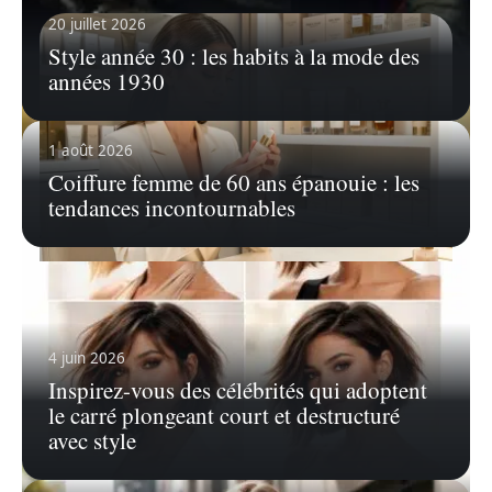
20 juillet 2026
Style année 30 : les habits à la mode des
années 1930
1 août 2026
Coiffure femme de 60 ans épanouie : les
tendances incontournables
6 août 2026
Space NK Avis : est-ce le bon site pour
acheter du maquillage de luxe en ligne ?
4 juin 2026
Space NK est un détaillant britannique
spécialisé dans la beauté haut de
…
Inspirez-vous des célébrités qui adoptent
le carré plongeant court et destructuré
En savoir plus
avec style