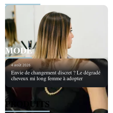
Voir tous les articles
MODE
Voir tous les articles
4 août 2026
Envie de changement discret ? Le dégradé
cheveux mi long femme à adopter
PRODUITS