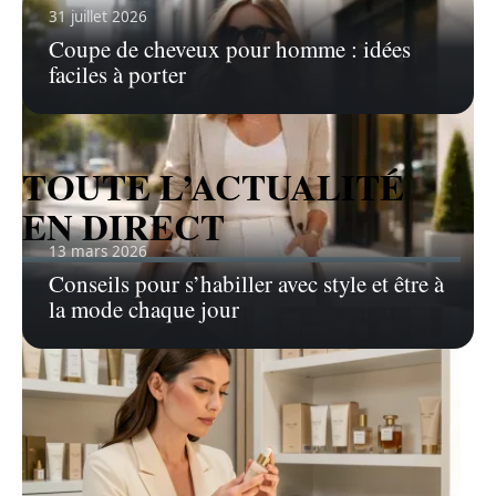
Voir tous les articles
31 juillet 2026
Coupe de cheveux pour homme : idées
faciles à porter
TOUTE L’ACTUALITÉ
EN DIRECT
13 mars 2026
Conseils pour s’habiller avec style et être à
la mode chaque jour