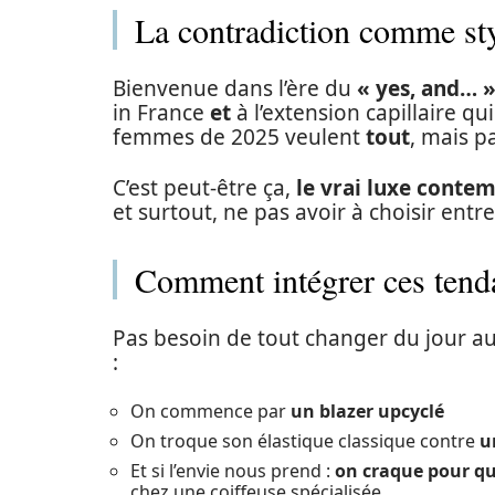
La contradiction comme sty
Bienvenue dans l’ère du
« yes, and… 
in France
et
à l’extension capillaire qui
femmes de 2025 veulent
tout
, mais 
C’est peut-être ça,
le vrai luxe conte
et surtout, ne pas avoir à choisir entr
Comment intégrer ces tend
Pas besoin de tout changer du jour au
:
On commence par
un blazer upcyclé
On troque son élastique classique contre
u
Et si l’envie nous prend :
on craque pour qu
chez une coiffeuse spécialisée