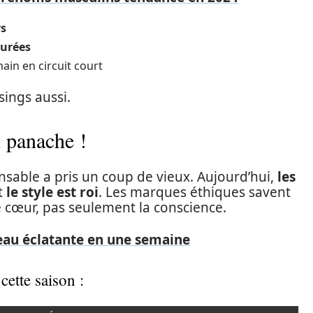
rs
turées
ain en circuit court
sings aussi.
u panache !
sable a pris un coup de vieux. Aujourd’hui,
les
et
le style est roi
. Les marques éthiques savent
le cœur, pas seulement la conscience.
au éclatante en une semaine
ette saison :