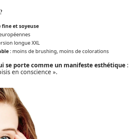
?
 fine et soyeuse
s européennes
rsion longue XXL
able
: moins de brushing, moins de colorations
ui se porte comme un manifeste esthétique
:
isis en conscience ».