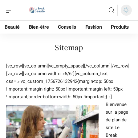
Beauté
Bien-être
Conseils
Fashion
Produits
Sitemap
[vc_row][vc_column][vc_empty_space][/vc_column][/vc_row]
[vc_row][vc_column width= »5/6″][vc_column_text
css= ».vc_custom_1756726132942{margin-top: 50px
!important;margin-right: 50px !important;margin-left: 50px
!important;border-bottom-width: 50px !important;} »]
Bienvenue
sur la page
de plan de
site Le
Break