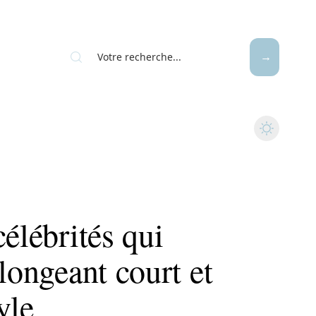
célébrités qui
longeant court et
yle