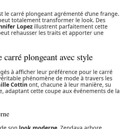
st le carré plongeant agrémenté d’une frange.
le peut totalement transformer le look. Des
nnifer Lopez
illustrent parfaitement cette
ut rehausser les traits et apporter une
e carré plongeant avec style
és à afficher leur préférence pour le carré
 véritable phénomène de mode à travers les
lle Cottin
ont, chacune à leur manière, su
e, adaptant cette coupe aux événements de la
.
erne
 de son
look moderne
, Zendaya arbore