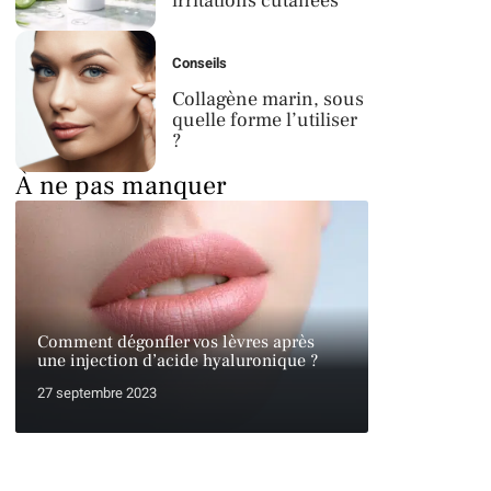
irritations cutanées
Conseils
Collagène marin, sous
quelle forme l’utiliser
?
À ne pas manquer
Comment dégonfler vos lèvres après
une injection d’acide hyaluronique ?
27 septembre 2023