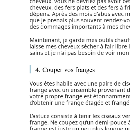
cheveux, vous ne devriez pas avoir b
cheveux, des fers plats et des fers à fr
dépens. Après des mois d’abus avec me
que je prenais plus souvent rendez-vou
des dommages importants à mes cheveux,
Maintenant, je garde mes outils chauf
laisse mes cheveux sécher à l’air libre
sains et je n’ai pas besoin de voir mon
4. Couper vos franges
Vous êtes habile avec une paire de ci
frange avec un ensemble provenant d
votre propre frange est étonnamment fa
d’obtenir une frange étagée et frang
L’astuce consiste à tenir les ciseaux v
frange. Ne coupez qu’un demi-pouce à 
frange est juste un peu plus longue qu