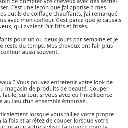
esoin de dompter vos cheveux avec des sèche-
iser. C’est une leçon que j’ai apprise à mes
s outils de coiffage chauffants, j’ai remarqué
s avec mon coiffeur. C’est parce que je causais
 qui avaient l’air frits et frisés.
fants pour un ou deux jours par semaine et je
 le reste du temps. Mes cheveux ont l’air plus
 coiffeur aussi souvent.
seaux ? Vous pouvez entretenir votre look de
u magasin de produits de beauté. Couper
cile, surtout si vous avez eu l’intelligence
ée au lieu d’un ensemble émoussé.
erticalement lorsque vous taillez votre propre
la fois et arrêtez de couper lorsque votre
e lorsque votre styliste l’a coupée pour la