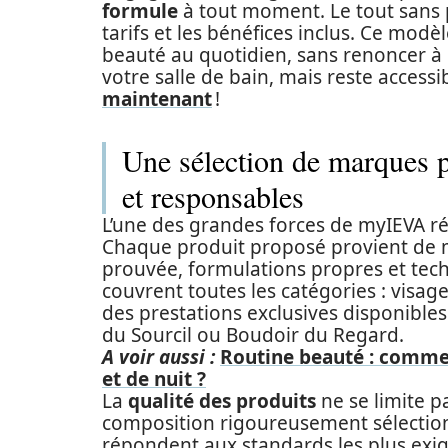
formule
à tout moment. Le tout sans p
tarifs et les bénéfices inclus. Ce mod
beauté au quotidien, sans renoncer à l’
votre salle de bain, mais reste accessi
maintenant
!
Une sélection de marques 
et responsables
L’une des grandes forces de myIEVA ré
Chaque produit proposé provient de mar
prouvée, formulations propres et tec
couvrent toutes les catégories : visage
des prestations exclusives disponibles
du Sourcil ou Boudoir du Regard.
A voir aussi :
Routine beauté : comment
et de nuit ?
La
qualité des produits
ne se limite p
composition rigoureusement sélectionn
répondent aux standards les plus exig