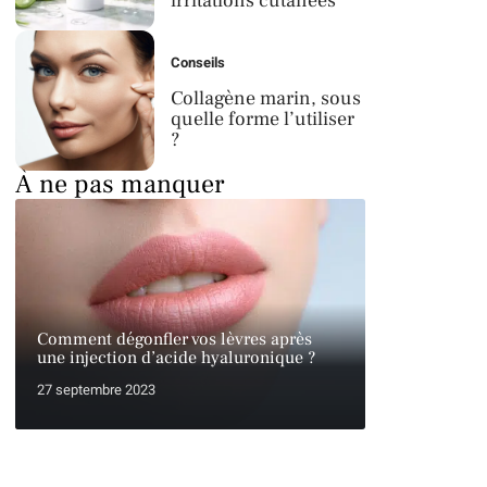
irritations cutanées
Conseils
Collagène marin, sous
quelle forme l’utiliser
?
À ne pas manquer
Comment dégonfler vos lèvres après
une injection d’acide hyaluronique ?
27 septembre 2023