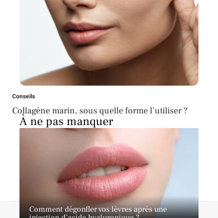
Conseils
Collagène marin, sous quelle forme l’utiliser ?
À ne pas manquer
Comment dégonfler vos lèvres après une
A propos
Contact
Proposer un article
Mentions légales
injection d’acide hyaluronique ?