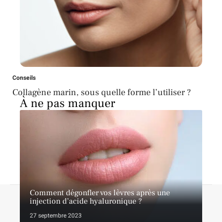
Conseils
Collagène marin, sous quelle forme l’utiliser ?
À ne pas manquer
Comment dégonfler vos lèvres après une
A propos
Contact
Proposer un article
Mentions légales
injection d’acide hyaluronique ?
Sitemap
Plan du site
27 septembre 2023