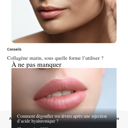
Conseils
Collagène marin, sous quelle forme l’utiliser ?
À ne pas manquer
Comment dégonfler vos lèvres après une injection
A propos
Contact
Proposer un article
Mentions légales
d’acide hyaluronique ?
Sitemap
Plan du site