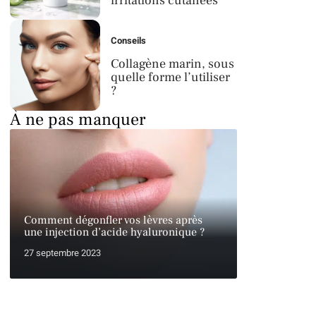
irritations cutanées
Conseils
Collagène marin, sous
quelle forme l’utiliser
?
À ne pas manquer
Comment dégonfler vos lèvres après
une injection d’acide hyaluronique ?
27 septembre 2023