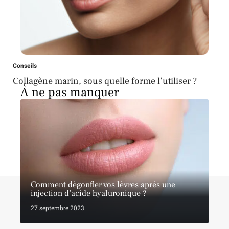
Conseils
Collagène marin, sous quelle forme l’utiliser ?
À ne pas manquer
Comment dégonfler vos lèvres après une
A propos
Contact
Proposer un article
Mentions légales
injection d’acide hyaluronique ?
Sitemap
Plan du site
27 septembre 2023
© 2026 | lebreakbeaute.fr