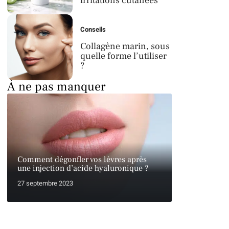
irritations cutanées
Conseils
Collagène marin, sous
quelle forme l’utiliser
?
À ne pas manquer
Comment dégonfler vos lèvres après
une injection d’acide hyaluronique ?
27 septembre 2023