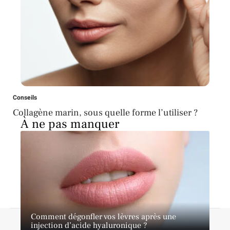
Conseils
Collagène marin, sous quelle forme l’utiliser ?
À ne pas manquer
Comment dégonfler vos lèvres après une
A propos
Contact
Proposer un article
Mentions légales
injection d’acide hyaluronique ?