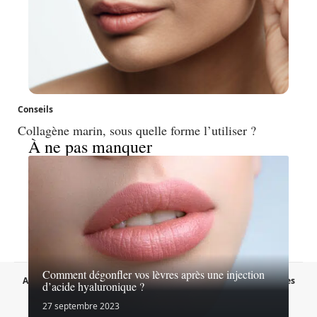
Conseils
Collagène marin, sous quelle forme l’utiliser ?
À ne pas manquer
Comment dégonfler vos lèvres après une injection
A propos
Contact
Proposer un article
Mentions légales
d’acide hyaluronique ?
Sitemap
Plan du site
27 septembre 2023