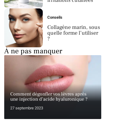
irritations cutanées
Conseils
Collagène marin, sous
quelle forme l’utiliser
?
À ne pas manquer
Comment dégonfler vos lèvres après
une injection d’acide hyaluronique ?
27 septembre 2023