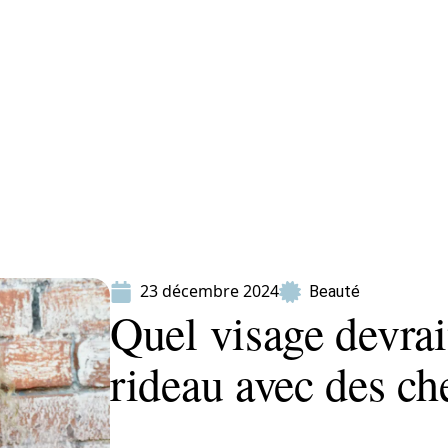
ion
Produits
23 décembre 2024
Beauté
Quel visage devrai
rideau avec des ch