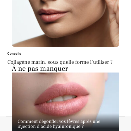
Conseils
Collagène marin, sous quelle forme l’utiliser ?
À ne pas manquer
Comment dégonfler vos lèvres après une
A propos
Contact
Proposer un article
Mentions légales
injection d’acide hyaluronique ?
Sitemap
Plan du site