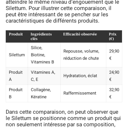
atteindre le même niveau d’engouement que le
Silettum. Pour illustrer cette comparaison, il
peut être intéressant de se pencher sur les
caractéristiques de différents produits.
Produit
Ingrédients
Efficacité observée
Prix
clés
(€)
Silice,
Repousse, volume,
29,90
Silettum
Biotine,
réduction de chute
€
Vitamines B
Produit
Vitamines A,
24,90
Hydratation, éclat
A
C, E
€
Produit
Collagène,
32,90
Raffermissement
B
Kératine
€
Dans cette comparaison, on peut observer que
le Silettum se positionne comme un produit qui
non seulement intéresse par sa composition,