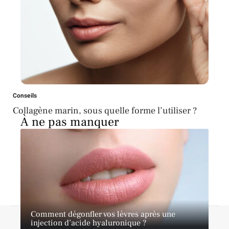
Conseils
Collagène marin, sous quelle forme l’utiliser ?
À ne pas manquer
Comment dégonfler vos lèvres après une
A propos
Contact
Proposer un article
Mentions légales
injection d’acide hyaluronique ?