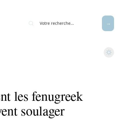
t les fenugreek
vent soulager