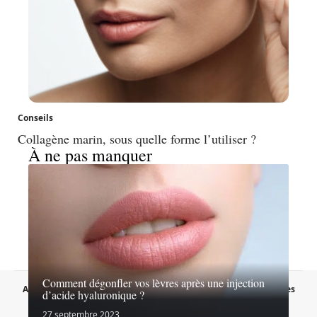
Conseils
Collagène marin, sous quelle forme l’utiliser ?
À ne pas manquer
Comment dégonfler vos lèvres après une injection
A propos
Contact
Proposer un article
Mentions légales
d’acide hyaluronique ?
Sitemap
Plan du site
27 septembre 2023