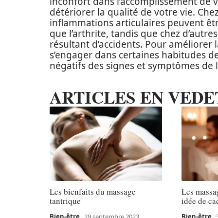
inconfort dans l’accomplissement de v
détériorer la qualité de votre vie. Che
inflammations articulaires peuvent êt
que l’arthrite, tandis que chez d’autre
résultant d’accidents. Pour améliorer l
s’engager dans certaines habitudes de v
négatifs des signes et symptômes de la
ARTICLES EN VEDE
Les bienfaits du massage
Les massa
tantrique
idée de ca
Bien-être
29 septembre 2023
Bien-être