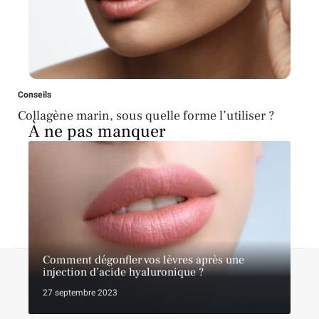
Conseils
Collagène marin, sous quelle forme l’utiliser ?
À ne pas manquer
Comment dégonfler vos lèvres après une
A propos
Contact
Proposer un article
Mentions légales
injection d’acide hyaluronique ?
Sitemap
Plan du site
27 septembre 2023
© 2026 | lebreakbeaute.fr