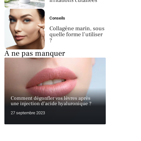
irritations cutanées
Conseils
Collagène marin, sous
quelle forme l’utiliser
?
À ne pas manquer
Comment dégonfler vos lèvres après
une injection d’acide hyaluronique ?
27 septembre 2023