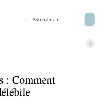
ls : Comment
délébile