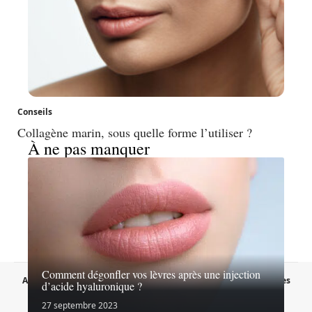
Conseils
Collagène marin, sous quelle forme l’utiliser ?
À ne pas manquer
Comment dégonfler vos lèvres après une injection
A propos
Contact
Proposer un article
Mentions légales
d’acide hyaluronique ?
Sitemap
Plan du site
27 septembre 2023