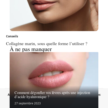
Conseils
Collagène marin, sous quelle forme l’utiliser ?
À ne pas manquer
Comment dégonfler vos lèvres après une injection
A propos
Contact
Proposer un article
Mentions légales
d’acide hyaluronique ?
Sitemap
Plan du site
27 septembre 2023
© 2026 | lebreakbeaute.fr