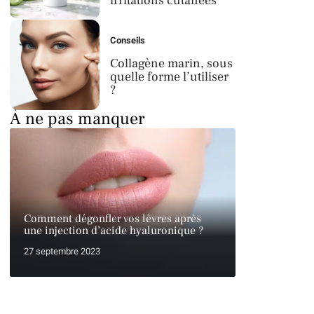
irritations cutanées
Conseils
Collagène marin, sous
quelle forme l’utiliser
?
À ne pas manquer
Comment dégonfler vos lèvres après
une injection d’acide hyaluronique ?
27 septembre 2023