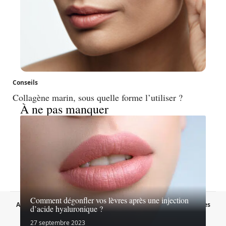
Conseils
Collagène marin, sous quelle forme l’utiliser ?
À ne pas manquer
Comment dégonfler vos lèvres après une injection
A propos
Contact
Proposer un article
Mentions légales
d’acide hyaluronique ?
Sitemap
Plan du site
27 septembre 2023